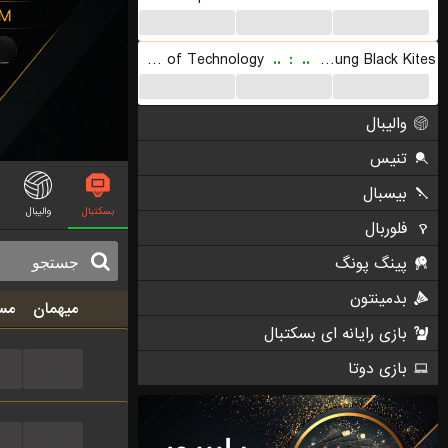
...
...
...
Lee Ming Institute of Technology
..
:
..
Keelung Black Kites
...
...
...
والیبال
تنیس
بیسبال
بسکتبال
والیبال
فلوربال
پینگ پونگ
بدمینتون
میهمان
مس
بازی رایانه ای بسکتبال
بازی دوتا
...
...