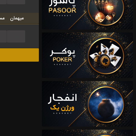
میهمان
مس
...