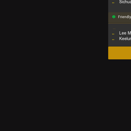
..
Sichu
Friendly
...
..
Lee M
..
Keelu