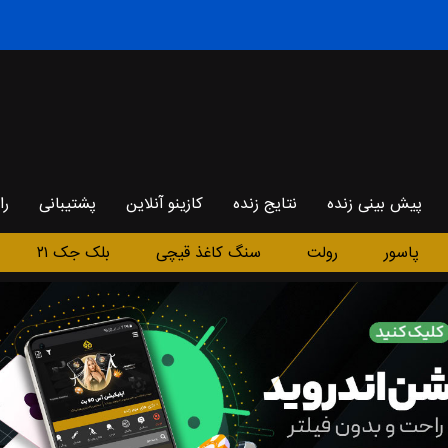
پیش بینی زنده
نتایج زنده
کازینو آنلاین
پشتیبانی
را
پاسور
رولت
سنگ کاغذ قیچی
بلک جک ۲۱