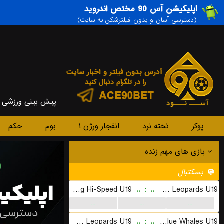
اپلیکیشن آس 90 مختص اندروید
(دسترسی آسان و بدون فیلترشکن به سایت)
پیش بینی ورزشی
پوکر
تخته نرد
انفجار ورژن ۱
بوم
حکم
بازی های مهم زنده
بسکتبال
Shandong Hi-Speed U19
..
:
..
Liaoning Flying Leopards U19
...
...
...
Shenzhen Leopards U19
..
:
..
Sichuan Blue Whales U19