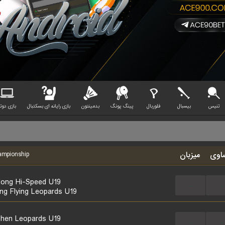
تنیس
بیسبال
فلوربال
پینگ پونگ
بدمینتون
بازی رایانه ای بسکتبال
بازی دوتا
اوی
میزبان
mpionship
ong Hi-Speed U19
...
...
ing Flying Leopards U19
hen Leopards U19
...
...