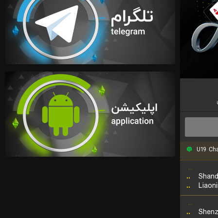
U19 Cha
...
..
Shand
..
Liaon
...
..
Shenz